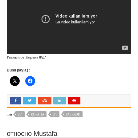
Разкази от Корана #27
Bunu paylaş:
Таг
27.
КОРАНА
ОТ
РАЗКАЗИ
относно Mustafa