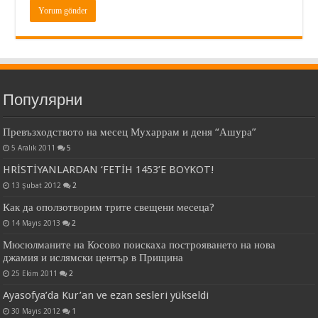
Популярни
Превъзходството на месец Мухаррам и деня “Ашура”
5 Aralık 2011
5
HRİSTİYANLARDAN ‘FETİH 1453’E BOYKOT!
13 Şubat 2012
2
Как да оползотворим трите свещени месеца?
14 Mayıs 2013
2
Мюсюлманите на Косово поискаха построяването на нова
джамия и ислямски център в Прищина
25 Ekim 2011
2
Ayasofya’da Kur’an ve ezan sesleri yükseldi
30 Mayıs 2012
1