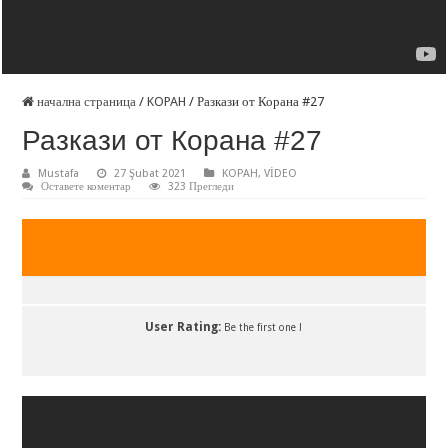
начална страница
/
KOPAH
/
Разкази от Корана #27
Разкази от Корана #27
Mustafa
27 Şubat 2021
KOPAH
,
VİDEO
Оставете коментар
323 Прегледи
User Rating:
Be the first one !