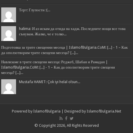
Терт: Глупости :(...
halima: И аз искам да отида на хадж. Последните нощи все това
сънувам. Жалко, че е толко...
Подготовка за трите свещенни месеца | IslamofBulgaria.CoM: [...] - 1 – Как
да оползотворим трите свещени месеца? [...]...
Навлизаме в трите свещени месеца: Реджеб, Шабан и Рамадан |
IslamofBulgaria.CoM: [...] - 1 – Как да оползотворим трите свещени
месеца? [...]...
Mustafa HAMIT: Çok iyi helal olsun...
Powered by
İslamofBulgaria
| Designed by
IslamofBulgaria.Net
© Copyright 2026, All Rights Reserved