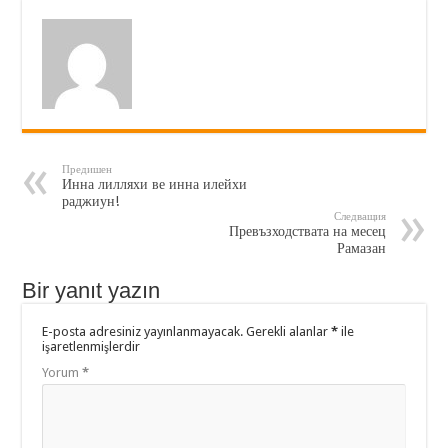
Предишен
Инна лилляхи ве инна илейхи
раджиун!
Следващия
Превъзходствата на месец
Рамазан
Bir yanıt yazın
E-posta adresiniz yayınlanmayacak.
Gerekli alanlar
*
ile
işaretlenmişlerdir
Yorum
*