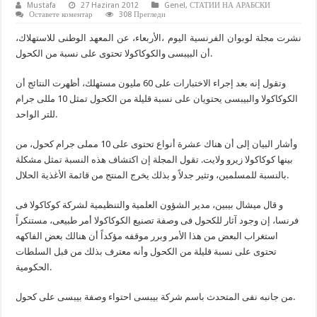
Mustafa
27 Haziran 2012
Genel
,
СТАТИИ НА АРАБСКИ
Оставете коментар
308 Прегледи
نشرت مجلة لوبوان الفرنسية اليوم ،الأربعاء، عن المعهد الوطنى للاستهلاك،
أن البيبسى والكوكاكولا تحتوى على نسبة من الكحول
.
وتقول إنه بعد إجراء الاختبارات على 60 مليون مستهلك، أظهرت النتائج أن
الكوكاكولا والبيبسى يحتويان على نسبة قليلة من الكحول تمثل 10 مللى جرام
للتر الواحد.
وأشار البيان إلى أن هناك عشرة أنواع تحتوى على 10 مملى جرام كحول، من
بينها كوكاكولا زيرو ولايت. تقول المجلة إن اكتشاف هذه النسبة تمثل مشكلة
بالنسبة للمسلمين، وتثير جدلاً و بذلك يخرج المنتج من قائمة الأغذية الحلال.
و قال ميشال بيبين، مدير الشؤون العلمية والتنظيمية لشركة كوكاكولا فى
فرنسا، إن وجود آثار للكحول فى وصفة تصنيع الكوكاكولا أمر طبيعى، مستنكراً
استغراب البعض من هذا الأمر وبرر موقفه مؤكداً أن هنالك بعض الفاكهه
تحتوى على نسبة قليلة من الكحول وأنه معترف بذلك من قبل السلطات
الحكومية.
من جانبه نفى المتحدث باسم شركة بيبسى احتواء وصفة بيبسى على كحول.