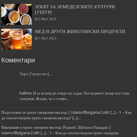
ЗЕКЯТ ЗА ЗЕМЕДЕЛСКИТЕ КУЛТУРИ
(УШУР)
6 Mart 2023
МЕД И ДРУГИ ЖИВОТИНСКИ ПРОДУКТИ
1 Mart 2023
Коментари
Терт: Глупости :(...
halima: И аз искам да отида на хадж. Последните нощи все това
сънувам. Жалко, че е толко...
Подготовка за трите свещенни месеца | IslamofBulgaria.CoM: [...] - 1 – Как
да оползотворим трите свещени месеца? [...]...
Навлизаме в трите свещени месеца: Реджеб, Шабан и Рамадан |
IslamofBulgaria.CoM: [...] - 1 – Как да оползотворим трите свещени