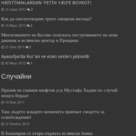
HRİSTİYANLARDAN ‘FETİH 1453’E BOYKOT!
13 Şubat 2012
2
Как да оползотворим трите свещени месеца?
14 Mayıs 2013
2
Мюсюлманите на Косово поискаха построяването на нова
джамия и ислямски център в Прищина
25 Ekim 2011
2
Ayasofya’da Kur’an ve ezan sesleri yükseldi
30 Mayıs 2012
1
Случайни
Призив на главния мюфтия д-р Мустафа Хаджи по случай
нощта Бераат
14 Ekim 2011
Там, където младите момичета приемат смъртта за
освобождение!
12 Temmuz 2012
В Башкирия се откри първата ислямска банка