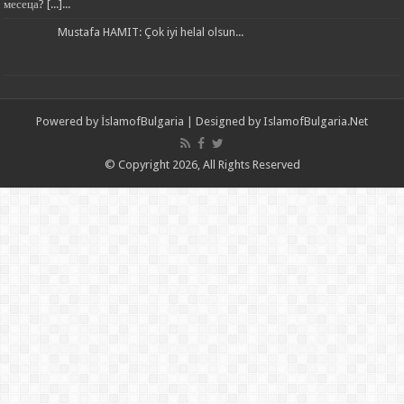
месеца? [...]...
Mustafa HAMIT: Çok iyi helal olsun...
Powered by
İslamofBulgaria
| Designed by
IslamofBulgaria.Net
© Copyright 2026, All Rights Reserved