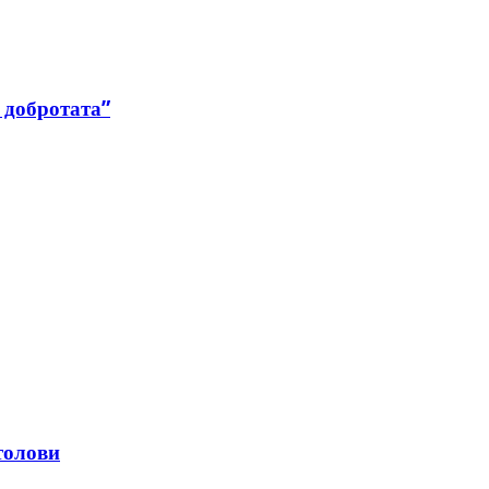
 добротата”
толови