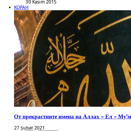
30 Kasım 2015
KOPAH
От прекрастните имена на Аллах – Ел – Му’
27 Şubat 2021