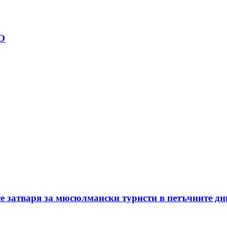
О
е затваря за мюсюлмански туристи в петъчните дн