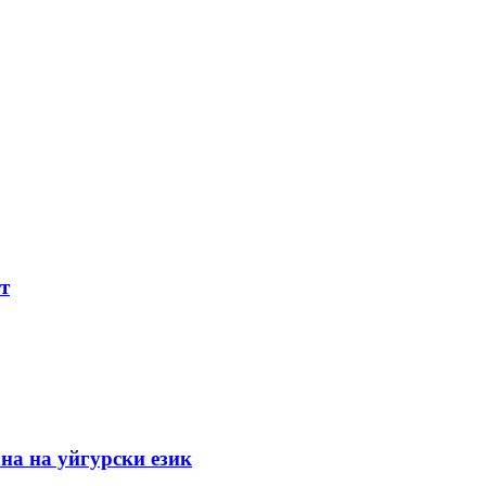
т
ана на уйгурски език