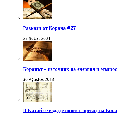
Разкази от Корана #27
27 Şubat 2021
Коранът – източник на енергия и мъдрос
30 Ağustos 2013
В Китай се издаде новият превод на Кор