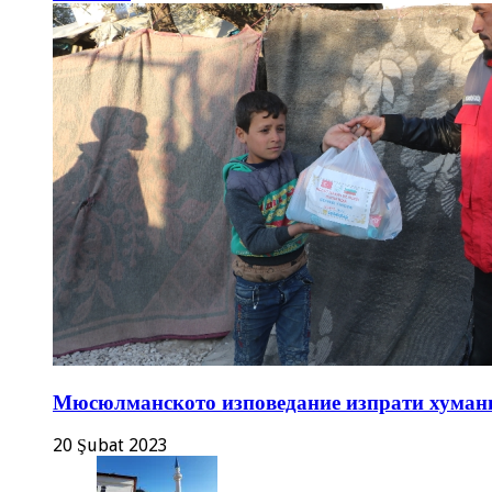
Мюсюлманското изповедание изпрати хуман
20 Şubat 2023