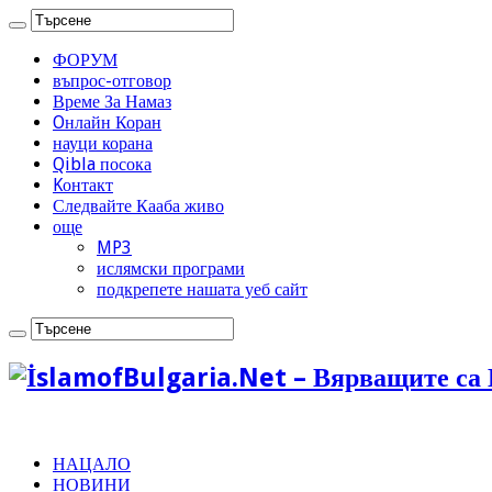
ФОРУМ
въпрос-отговор
Време За Намаз
Oнлайн Коран
науци корана
Qibla посока
Kонтакт
Следвайте Кааба живо
още
MP3
ислямски програми
подкрепете нашата уеб сайт
НАЦАЛО
НОВИНИ